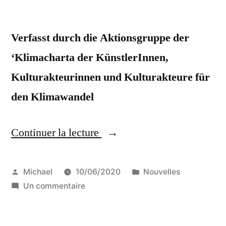
Verfasst durch die Aktionsgruppe der
‘Klimacharta der KünstlerInnen,
Kulturakteurinnen und Kulturakteure für
den Klimawandel
Continuer la lecture
« Stellungnahme
zur
Botschaft
Publié
Publié
Michael
10/06/2020
Nouvelles
par
sur
dans
Un commentaire
zur
Stellungnahme
Förderung
zur