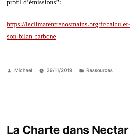
profil d’émissions”:
https://leclimatentrenosmains.org/fr/calculer-
son-bilan-carbone
Publié
Publié
Michael
29/11/2019
Ressources
par
dans
La Charte dans Nectar