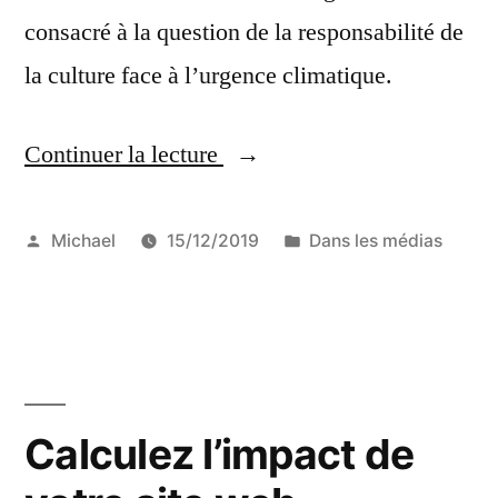
consacré à la question de la responsabilité de
la culture face à l’urgence climatique.
Continuer la lecture
« La
responsabilité
en
Publié
Publié
Michael
15/12/2019
Dans les médias
par
dans
question »
Calculez l’impact de