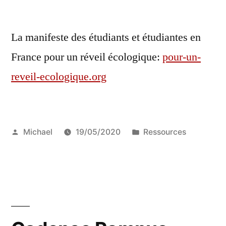
la
culture
culture
pour
La manifeste des étudiants et étudiantes en
pour
la
la
France pour un réveil écologique:
pour-un-
période
période
reveil-ecologique.org
2021-
2021-
2024
2024 »
Publié
Publié
Michael
19/05/2020
Ressources
par
dans