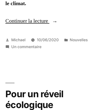
le climat.
Continuer la lecture
« Prise
de
position
Publié
Publié
Michael
10/06/2020
Nouvelles
par
sur
dans
Un commentaire
sur
Prise
le
de
position
Message
sur
concernant
le
l’encouragement
Message
Pour un réveil
concernant
de
écologique
l’encouragement
la
de