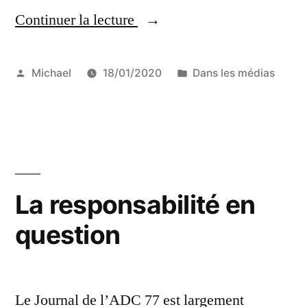
Continuer la lecture
« La
révolution
verte
Publié
Publié
Michael
18/01/2020
Dans les médias
par
dans
des
théâtre
romands »
La responsabilité en
question
Le Journal de l’ADC 77 est largement