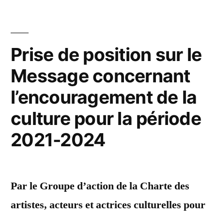
Botschaft
der
zur
Kultur
Förderung
in
der
Prise de position sur le
Kultur
den
Message concernant
in
Jahren
den
l’encouragement de la
Jahren
2021-
2021-
culture pour la période
2024
2024
2021-2024
(Kulturbotschaft) »
(Kulturbotschaft)
Par le Groupe d’action de la Charte des
artistes, acteurs et actrices culturelles pour